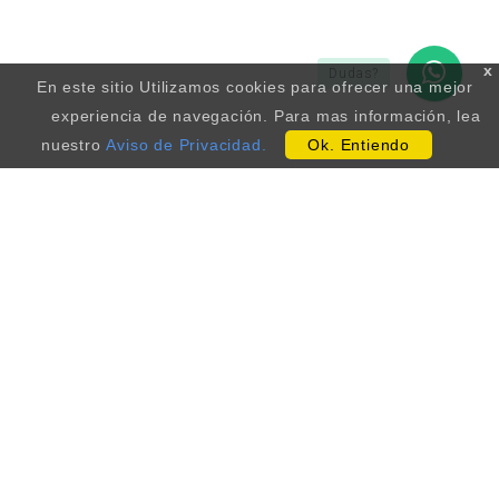
x
Dudas?
En este sitio Utilizamos cookies para ofrecer una mejor
experiencia de navegación. Para mas información, lea
nuestro
Aviso de Privacidad.
Ok. Entiendo
Contáctenos...
Nos gustaría escucharte.
Porfavor envie un mensaje a