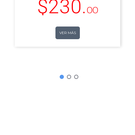
230.
OO
VER MÁS