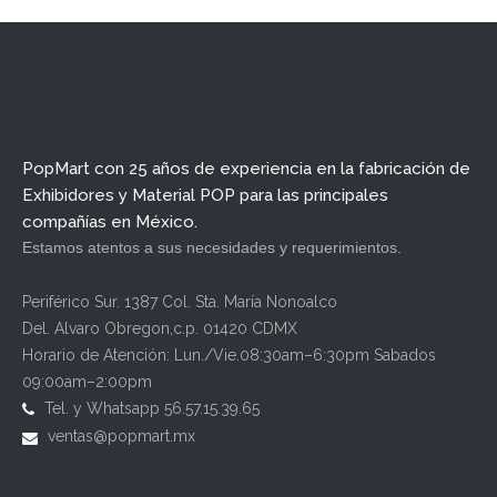
PopMart con 25 años de experiencia en la fabricación de
Exhibidores y Material POP para las principales
compañías en México.
Estamos atentos a sus necesidades y requerimientos.
Periférico Sur. 1387 Col. Sta. María Nonoalco
Del. Alvaro Obregon,c.p. 01420 CDMX
Horario de Atención: Lun./Vie.08:30am–6:30pm Sabados
09:00am–2:00pm
Tel. y Whatsapp 56.57.15.39.65
ventas@popmart.mx