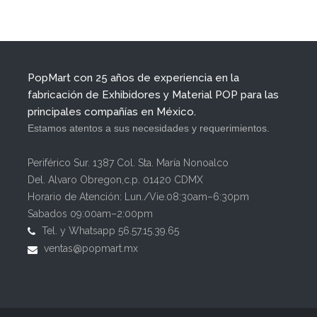
PopMart con 25 años de experiencia en la
fabricación de Exhibidores y Material POP para las
principales compañías en México.
Estamos atentos a sus necesidades y requerimientos.
Periférico Sur. 1387 Col. Sta. María Nonoalco
Del. Alvaro Obregon,c.p. 01420 CDMX
Horario de Atención: Lun./Vie.08:30am–6:30pm
Sabados 09:00am–2:00pm
Tel. y Whatsapp 56.57.15.39.65
ventas@popmart.mx